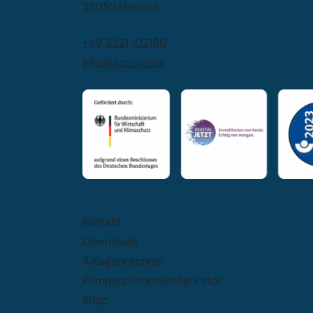
32052 Herford
+49 5221 102190
info@aquato.de
Kontakt
Downloads
Anlagenrechner
Pumpstationenkonfigurator
Shop