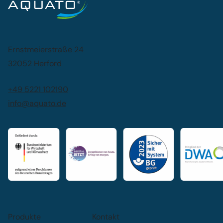
Ernstmeierstraße 24
32052 Herford
+49 5221 102190
info@aquato.de
Produkte
Kontakt