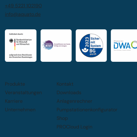
+49 5221 102190
info@aquato.de
Produkte
Kontakt
Veranstaltungen
Downloads
Karriere
Anlagenrechner
Unternehmen
Pumpstationenkonfigurator
Shop
PROCloud Login