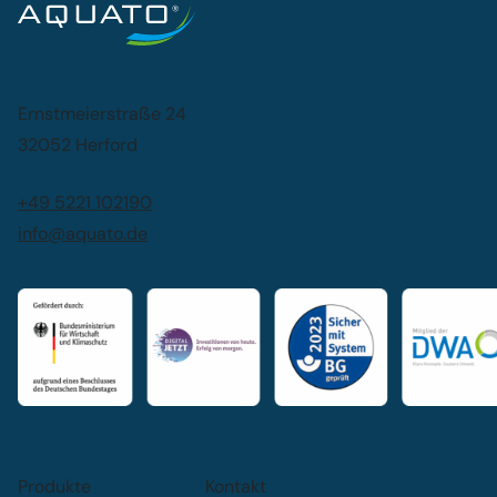
Ernstmeierstraße 24
32052 Herford
+49 5221 102190
info@aquato.de
Produkte
Kontakt