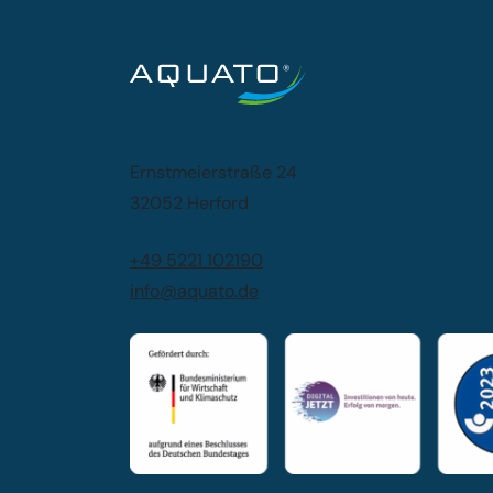
Ernstmeierstraße 24
32052 Herford
+49 5221 102190
info@aquato.de