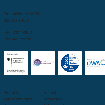
Ernstmeierstraße 24
32052 Herford
+49 5221 102190
info@aquato.de
Produkte
Kontakt
Veranstaltungen
Downloads