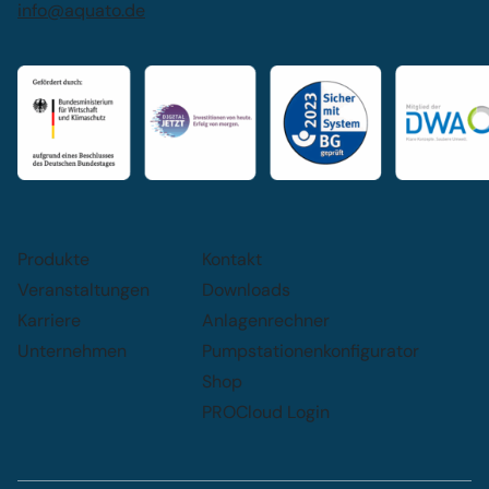
info@aquato.de
Produkte
Kontakt
Veranstaltungen
Downloads
Karriere
Anlagenrechner
Unternehmen
Pumpstationenkonfigurator
Shop
PROCloud Login