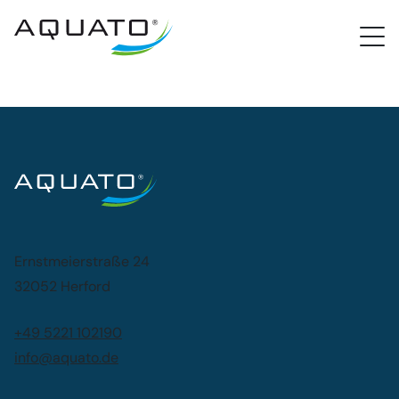
PROCloud Login
Schnellzugriff
Ernstmeierstraße 24
32052 Herford
+49 5221 102190
info@aquato.de