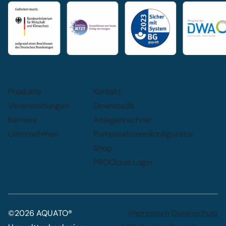
Produkte
Kontakt
Veranstaltungen
Downloads
Karriere
Anlagenrechner
Unternehmen
Pumpstationenkonfigurator
Shop
PROCloud Login
©2026 AQUATO®
Impressum
Datenschutz