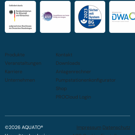
Produkte
Kontakt
Veranstaltungen
Downloads
Karriere
Anlagenrechner
Unternehmen
Pumpstationenkonfigurator
Shop
PROCloud Login
©2026 AQUATO®
Impressum
Datenschutz