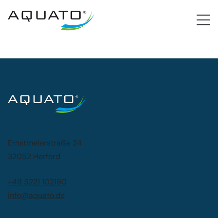
PROCloud Login
Schnellzugriff
Ernstmeierstraße 24
32052 Herford
+49 5221 102190
info@aquato.de