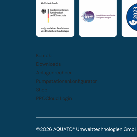
Kontakt
Downloads
Anlagenrechner
Pumpstationenkonfigurator
Shop
PROCloud Login
©2026 AQUATO® Umwelttechnologien GmbH. A