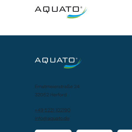
Ernstmeierstraße 24
32052 Herford
+49 5221 102190
info@aquato.de