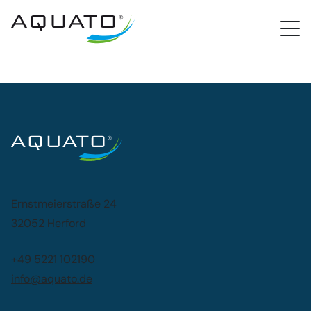
PROCloud Login
Schnellzugriff
Ernstmeierstraße 24
32052 Herford
+49 5221 102190
info@aquato.de