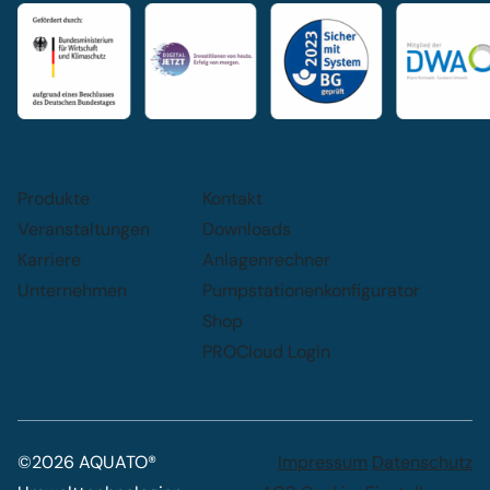
Produkte
Kontakt
Veranstaltungen
Downloads
Karriere
Anlagenrechner
Unternehmen
Pumpstationenkonfigurator
Shop
PROCloud Login
©2026 AQUATO®
Impressum
Datenschutz