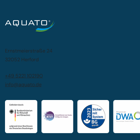
Ernstmeierstraße 24
32052 Herford
+49 5221 102190
info@aquato.de