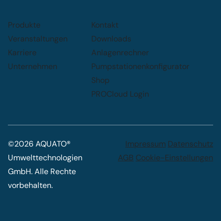
Produkte
Kontakt
Veranstaltungen
Downloads
Karriere
Anlagenrechner
Unternehmen
Pumpstationenkonfigurator
Shop
PROCloud Login
©2026 AQUATO®
Impressum
Datenschutz
Umwelttechnologien
AGB
Cookie-Einstellungen
GmbH. Alle Rechte
vorbehalten.